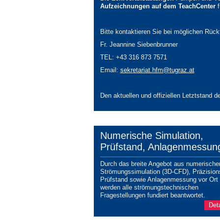
Aufzeichnungen auf dem TeachCenter
f
Bitte kontaktieren Sie bei möglichen Rück
Fr. Jeannine Siebenbrunner
TEL: +43 316 873 7571
Email:
sekretariat.hfm@
tugraz.at
Den aktuellen und offiziellen Letztstan
Numerische Simulation,
Prüfstand, Anlagenmessun
Durch das breite Angebot aus numerische
Strömungssimulation (3D-CFD), Präzision
Prüfstand sowie Anlagenmessung vor Ort
werden alle strömungstechnischen
Fragestellungen fundiert beantwortet.
Deta