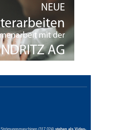
e Strömungsmaschinen (317.024)
stehen als Video-