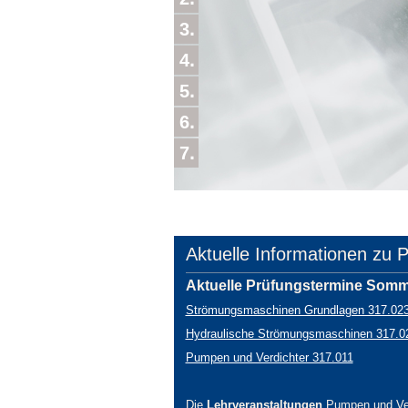
3
4
5
6
7
Aktuelle Informationen zu 
Aktuelle Prüfungstermine Somm
Strömungsmaschinen Grundlagen 317.02
Hydraulische Strömungsmaschinen 317.0
Pumpen und Verdichter 317.011
Die
Lehrveranstaltungen
Pumpen und Ver