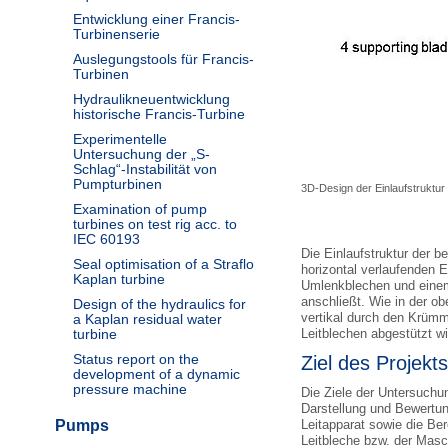
Entwicklung einer Francis-
Turbinenserie
Auslegungstools für Francis-
Turbinen
Hydraulikneuentwicklung
historische Francis-Turbine
Experimentelle
Untersuchung der „S-
Schlag“-Instabilität von
Pumpturbinen
3D-Design der Einlaufstruktur
Examination of pump
turbines on test rig acc. to
IEC 60193
Die Einlaufstruktur der b
Seal optimisation of a Straflo
horizontal verlaufenden 
Kaplan turbine
Umlenkblechen und einem 
anschließt. Wie in der o
Design of the hydraulics for
vertikal durch den Krümm
a Kaplan residual water
turbine
Leitblechen abgestützt wi
Status report on the
Ziel des Projekts
development of a dynamic
pressure machine
Die Ziele der Untersuchu
Darstellung und Bewertu
Pumps
Leitapparat sowie die Be
Leitbleche bzw. der Ma