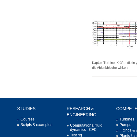
Kaplan-Turbine: Kräfte, die in
die Ablenkbleche wirken
STUDIES
RESEARCH &
COMPET
ENGINEERING
Courses
Turbines
Scripts & examples
Pumps
Computational fluid
dynamics - CFD
Fittings & 
Test rig
Plants / c